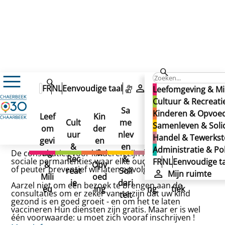
ONE
FR
NL
Eenvoudige taal
Mijn ruimte
Leefomgeving & Mi
ONE
Cultuur & Recreati
Sa
Kinderen & Opvoe
ONE
Leef
Kin
Han
Ad
Cult
me
Samenleven & Solid
om
der
del
min
Gepubliceerd op 29/11/2024
uur
nlev
Handel & Tewerkste
gevi
en
&
istr
&
en
Administratie & Pol
ng
&
Tew
atie
De consultaties voor kinderen zijn medische en
Rec
&
sociale permanenties waar elke ouder die zijn baby
FR
NL
Eenvoudige ta
&
Opv
erks
&
of peuter preventief wil laten opvolgen welkom is.
reat
Soli
Mijn ruimte
Mili
oed
telli
Poli
ie
dari
Aarzel niet om een bezoek te brengen aan de
eu
ing
ng
tiek
consultaties om er zeker van te zijn dat uw kind
teit
gezond is en goed groeit - en om het te laten
vaccineren Hun diensten zijn gratis. Maar er is wel
één voorwaarde: u moet zich vooraf inschrijven !