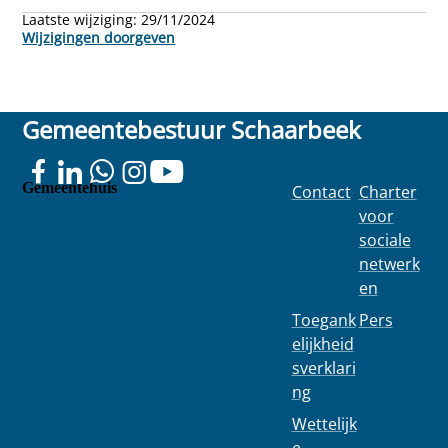
Laatste wijziging:
29/11/2024
Wijzigingen doorgeven
Gemeentebestuur Schaarbeek
Gemeentehuis
Contact
Charter
Colignonplei
voor
n 100
sociale
1030
netwerk
Schaarbeek
en
Toegank
Pers
elijkheid
sverklari
ng
Wettelijk
e