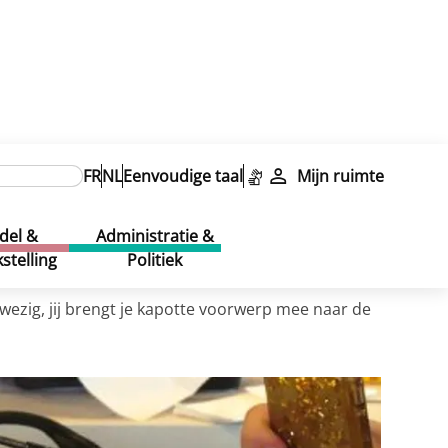
FR
NL
Eenvoudige taal
Mijn ruimte
del &
Administratie &
stelling
Politiek
wezig, jij brengt je kapotte voorwerp mee naar de