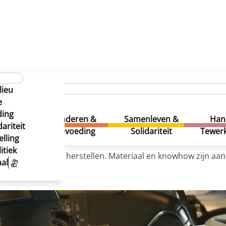
lieu
e
ding
uur &
Kinderen &
Samenleven &
Han
ariteit
eatie
Opvoeding
Solidariteit
Tewerk
lling
itiek
 (samen) spullen herstellen. Materiaal en knowhow zijn aan
al