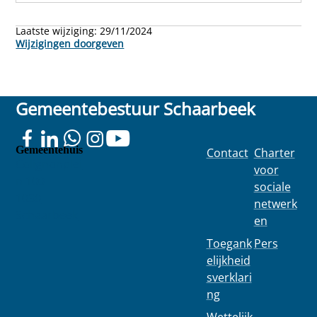
Laatste wijziging:
29/11/2024
Wijzigingen doorgeven
Gemeentebestuur Schaarbeek
Gemeentehuis
Contact
Charter
Colignonplei
voor
n 100
sociale
1030
netwerk
Schaarbeek
en
Toegank
Pers
elijkheid
sverklari
ng
Wettelijk