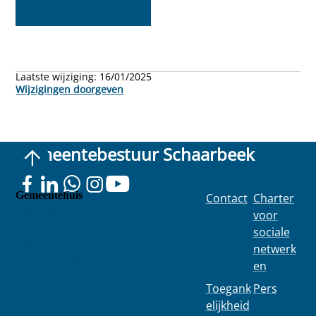
Laatste wijziging:
16/01/2025
Wijzigingen doorgeven
Gemeentebestuur Schaarbeek
Gemeentehuis
Contact
Charter
Colignonplei
voor
n 100
sociale
1030
netwerk
Schaarbeek
en
Toegank
Pers
elijkheid