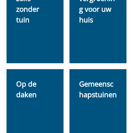
zonder
g voor uw
tuin
huis
Op de
Gemeensc
daken
hapstuinen