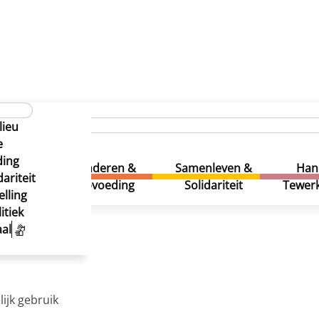
isdieren
Vergiftiging van dieren
lieu
e
ding
uur &
Kinderen &
Samenleven &
Han
ariteit
eatie
Opvoeding
Solidariteit
Tewerk
lling
itiek
iftiging oplopen:
al
ijk gebruik