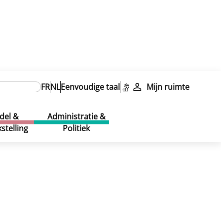
FR
NL
Eenvoudige taal
Mijn ruimte
del &
Administratie &
stelling
Politiek