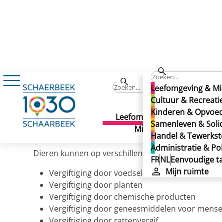
Leefomgeving & Milieu
Dierenwelzijn
Hu
Vergiftiging van dieren
Leefomgeving & Mi
Vergiftiging van dieren
Cultuur & Recreati
Kinderen & Opvoe
Leefomgeving &
Cult
Samenleven & Solid
Laatste wijziging: 17/01/2025
Milieu
Recr
Handel & Tewerkste
Administratie & Pol
Dieren kunnen op verschillende manieren een verg
FR
NL
Eenvoudige ta
Mijn ruimte
Vergiftiging door voedsel
Vergiftiging door planten
Vergiftiging door chemische producten
Vergiftiging door geneesmiddelen voor mensel
Vergiftiging door rattenvergif