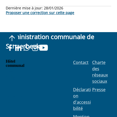
Dernière mise à jour:
28/01/2026
Proposer une correction sur cette page
Administration communale de
Schaerbeek
Hôtel
Contact
Charte
communal
des
Place
réseaux
Colignon
sociaux
100
1030
Déclarati
Presse
Schaerbe
on
ek
d'accessi
bilité
Mention