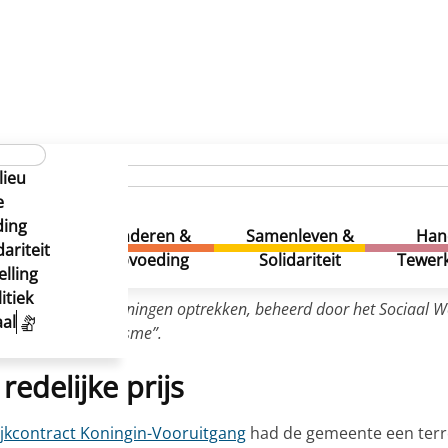
llystraat
lieu
llystraat
e
ding
uur &
Kinderen &
Samenleven &
Han
ariteit
eatie
Opvoeding
Solidariteit
Tewerk
lling
itiek
n gebouw met 9 woningen optrekken, beheerd door het Sociaal W
al
 Habitat & Humanisme”.
edelijke prijs
kcontract Koningin-Vooruitgang
had de gemeente een terrei