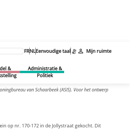
FR
NL
Eenvoudige taal
Mijn ruimte
del &
Administratie &
stelling
Politiek
oningbureau van Schaarbeek (ASIS). Voor het ontwerp
n op nr. 170-172 in de Jollystraat gekocht. Dit