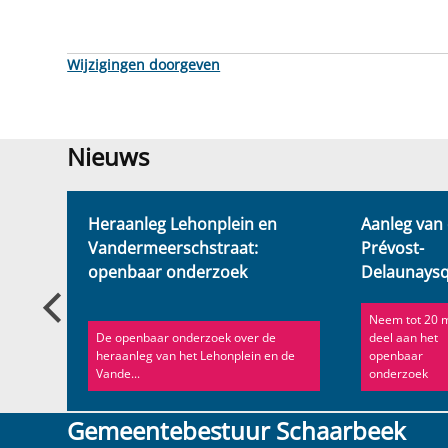
Wijzigingen doorgeven
Nieuws
Nieuws
sting
Heraanleg Lehonplein en
Aanleg van
 van
Vandermeerschstraat:
Prévost-
openbaar onderzoek
Delaunays
Neem tot 20 
De openbaar onderzoek over de
deel aan het
heraanleg van het Lehonplein en de
openbaar
..
Vande...
onderzoek
Gemeentebestuur Schaarbeek