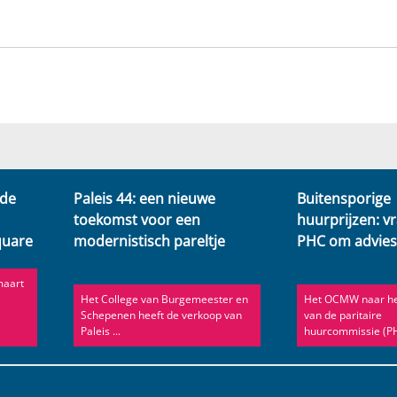
 de
Paleis 44: een nieuwe
Buitensporige
toekomst voor een
huurprijzen: v
quare
modernistisch pareltje
PHC om advie
maart
Het College van Burgemeester en
Het OCMW naar he
Schepenen heeft de verkoop van
van de paritaire
Paleis ...
huurcommissie (PHC