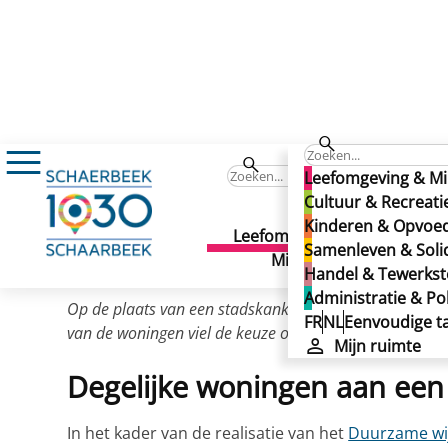
Nieuws
Nieuwe woningen in de Jollystraat
Nieuwe woningen in de Jo
Leefomgeving & Mi
Nieuwe woningen in de Jo
Cultuur & Recreati
Kinderen & Opvoe
Leefomgeving &
Cult
Samenleven & Solid
Gepubliceerd op 24/10/2018
Milieu
Recr
Handel & Tewerkste
Administratie & Pol
Op de plaats van een stadskanker wil de gemeente ee
FR
NL
Eenvoudige ta
van de woningen viel de keuze op de vzw “Mouvement
Mijn ruimte
Degelijke woningen aan een r
In het kader van de realisatie van het
Duurzame wij