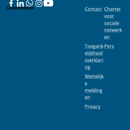
Gemeentehuis
Contact
Charter
Colignonplei
voor
n 100
sociale
1030
netwerk
Schaarbeek
en
Toegank
Pers
elijkheid
sverklari
ng
Wettelijk
e
melding
en
Privacy
02 244 75 11
info@1030.b