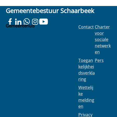
Gemeentebestuur Schaarbeek
Gemeentehuis
Contact
Charter
Colignonplein
voor
100
sociale
1030
netwerk
Schaarbeek
en
Toegan
Pers
kelijkhei
dsverkla
ring
Wettelij
ke
melding
en
Privacy