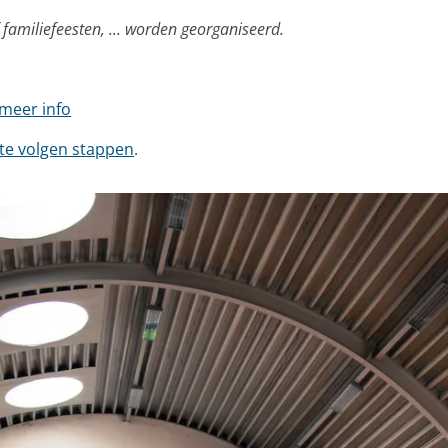
familiefeesten, ... worden georganiseerd.
meer info
 te volgen stappen
.