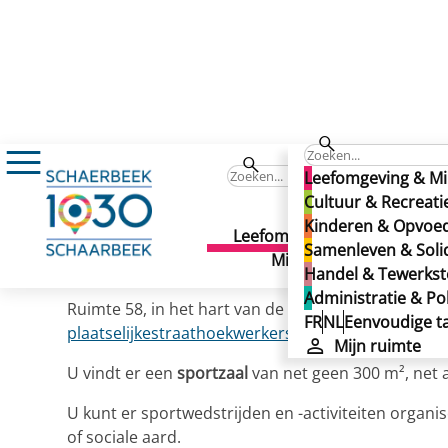
Espace 58
Leefomgeving & Mi
Espace 58
Cultuur & Recreati
Kinderen & Opvoe
Espace 58
Leefomgeving &
Cult
Samenleven & Solid
Gepubliceerd op 02/12/2024
Milieu
Recr
Handel & Tewerkste
Administratie & Pol
Ruimte 58, in het hart van de
Brabantwijk
, ook De 
FR
NL
Eenvoudige ta
plaatselijkestraathoekwerkers
hebben er een stek
Mijn ruimte
U vindt er een
sportzaal
van net geen 300 m², net 
U kunt er sportwedstrijden en -activiteiten organis
of sociale aard.