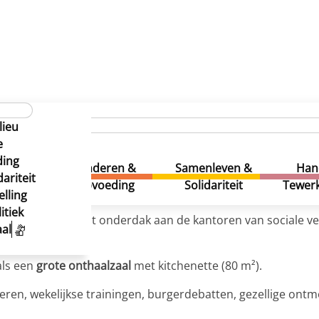
lieu
e
ding
uur &
Kinderen &
Samenleven &
Han
ariteit
eatie
Opvoeding
Solidariteit
Tewerk
lling
itiek
58 genoemd, biedt onderdak aan de kantoren van sociale ver
al
 gevonden.
als een
grote onthaalzaal
met kitchenette (80 m²).
eren, wekelijkse trainingen, burgerdebatten, gezellige ontmoe