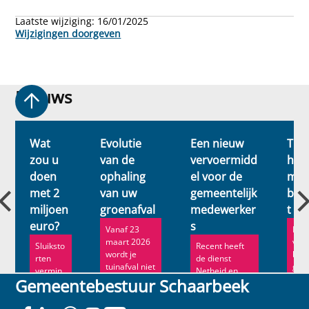
Laatste wijziging:
16/01/2025
Wijzigingen doorgeven
Nieuws
Nieuws
Wat
Evolutie
Een nieuw
Tuin
zou u
van de
vervoermidd
har
m
doen
ophaling
el voor de
met
met 2
van uw
gemeentelijk
biod
miljoen
groenafval
medewerker
t
euro?
s
Vanaf 23
Het
maart 2026
van
Sluiksto
Recent heeft
wordt je
bom
rten
de dienst
tuinafval niet
gem
vermin
Netheid en
langer elke
d ma
Gemeentebestuur Schaarbeek
deren is
Groene
week
verb
goed
Ruimtes van
opgehaald...
voor de
Schaarbeek 5