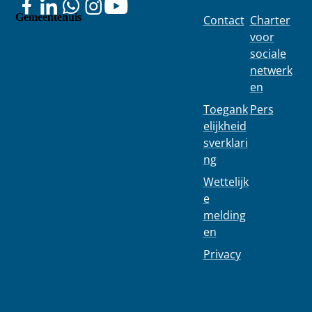
gemee
elek...
Gemeentehuis
Contact
Charter
ntekas
Colignonplei
voor
n 100
sociale
1030
netwerk
Schaarbeek
en
Toegank
Pers
elijkheid
sverklari
ng
Wettelijk
e
melding
en
Privacy
02 244 75 11
info@1030.b
e