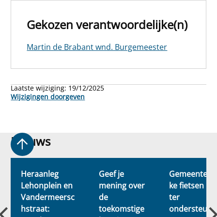
Gekozen verantwoordelijke(n)
Martin de Brabant wnd. Burgemeester
Laatste wijziging:
19/12/2025
Wijzigingen doorgeven
Nieuws
Nieuws
Heraanleg
Geef je
Gemeentelij
Lehonplein en
mening over
ke fietsen
Vandermeersc
de
ter
g
hstraat:
toekomstige
ondersteuni