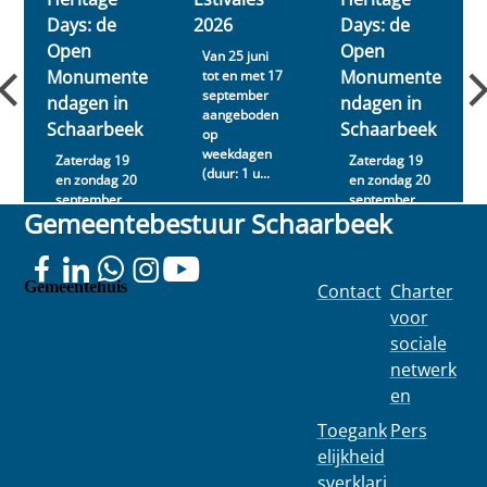
Days: de
2026
Days: de
Open
Open
Van 25 juni
Monumente
Monumente
tot en met 17
september
ndagen in
ndagen in
aangeboden
Schaarbeek
Schaarbeek
op
weekdagen
Zaterdag 19
Zaterdag 19
(duur: 1 u...
en zondag 20
en zondag 20
september
september
Gemeentebestuur Schaarbeek
2026
2026
Gemeentehuis
Contact
Charter
Colignonplei
voor
n 100
sociale
1030
netwerk
Schaarbeek
en
Toegank
Pers
elijkheid
sverklari