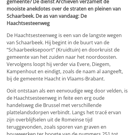
gemeente? De dienst Archieven verzamelt de
mooiste anekdotes over de straten en pleinen van
Schaarbeek. De as van vandaag:
De
Haachtsesteenweg
De Haachtsesteenweg is een van de langste wegen
van Schaarbeek. Hij begint in de buurt van de
“Schaarbeeksepoort” (Kruidtuin) en doorkruist de
gemeente van het zuiden naar het noordoosten.
Vervolgens loopt hij verder via Evere, Diegem,
Kampenhout en eindigt, zoals de naam al aangeeft,
bij de gemeente Haacht in Vlaams-Brabant.
Ooit ontstaan als een eenvoudige weg door velden, is
de Haachtsesteenweg in feite een erg oude
handelsweg die Brussel met verschillende
plattelandsdorpen verbindt. Langs het tracé ervan
zijn overblijfselen uit de Romeinse tijd
teruggevonden, zoals sporen van graven en
bouwwerken ter hoogte van de nummers 251 tot