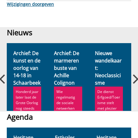
Wijzigingen doorgeven
Nieuws
Nieuws
Archief: De
Archief: De
Nieuwe
kunst en de
marmeren
wandelkaar
oorlog van
buste van
t:
14-18 in
Achille
Neoclassici
Schaarbeek
Colignon
sme
i
Honderd jaar
Wie
De dienst
later laat de
regelmatig
Erfgoed/Toer
Grote Oorlog
de sociale
isme stelt
nog steeds
netwerken
met plezier
een
van
haar nieuwe
Agenda
onuitwisbare
Schaarbeek
wandelkaart
Agenda
he...
bezoekt, kent
v...
Achil...
Heritage
Estivales
Heritage