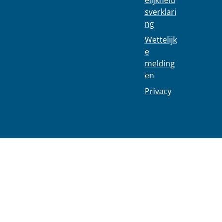
elijkheid
sverklari
ng
Wettelijk
e
melding
en
Privacy
02 244 75 11
info@1030.b
e