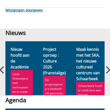
Wijzigingen doorgeven
Nieuws
Nieuws
Nieuw
Project
Maak kennis
hoofd aan
oproep :
met het SKA,
de
Culture
het nieuwe
n
Académie
2026
cultureel
(Franstalige)
centrum van
Louis
Schaarbeek
Schoonjans
De
met
projectoproe
Schaarbeek heeft
vertrouwen
p is bedoeld
er sinds kort een
en in vrede
om personen
nieuwe
de fakkel
en
Agenda
socioculturele
door. Ann
organisaties
locatie bij. ...
Roe ve...
Agenda
te