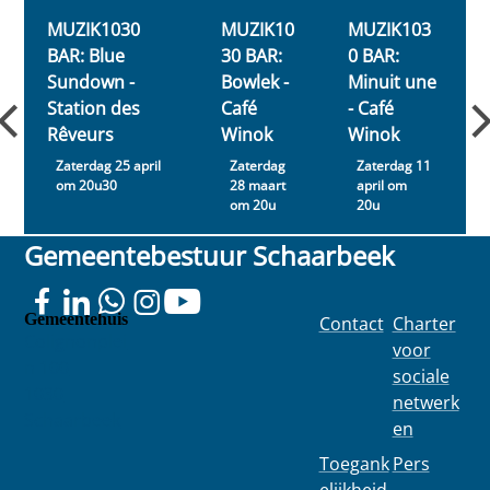
ondersteune..
.
MUZIK1030
MUZIK10
MUZIK103
BAR: Blue
30 BAR:
0 BAR:
Sundown -
Bowlek -
Minuit une
Station des
Café
- Café
Rêveurs
Winok
Winok
Zaterdag 25 april
Zaterdag
Zaterdag 11
om 20u30
28 maart
april om
om 20u
20u
Gemeentebestuur Schaarbeek
Gemeentehuis
Contact
Charter
Colignonplei
voor
n 100
sociale
1030
netwerk
Schaarbeek
en
Toegank
Pers