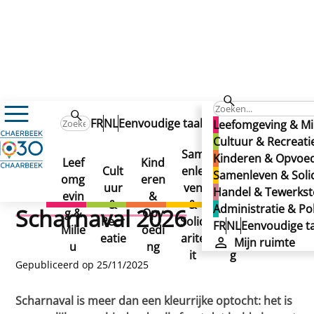
Nieuws
FR
NL
Eenvoudige taal
Mijn ruimte
Leefomgeving & Mi
Wedstrijd: ontwerp de officiële illustratie voor Scharnav
Wedstrijd: ontwerp de
Cultuur & Recreati
Wedstrijd: ontwerp de
Sam
Han
Kinderen & Opvoe
Leef
Kind
Adm
officiële illustratie voor
Cult
enle
del
Samenleven & Solid
officiële illustratie voor
omg
eren
inist
uur
ven
&
Handel & Tewerkste
evin
&
ratie
Scharnaval 2026
&
&
Tew
Administratie & Pol
Scharnaval 2026
g &
Opv
&
Recr
Solid
erks
FR
NL
Eenvoudige ta
Milie
oedi
Polit
eatie
arite
tellin
Mijn ruimte
u
ng
iek
it
g
Gepubliceerd op 25/11/2025
Scharnaval is meer dan een kleurrijke optocht: het is