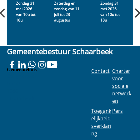
Zondag 31
Zaterdag en
Zondag 31
mei 2026
zondag van 11
mei 2026
van 10u tot
juli tot 23
van 10u tot
j
18u
augustus
18u
Gemeentebestuur Schaarbeek
Gemeentehuis
Contact
Charter
Colignonplei
voor
n 100
sociale
1030
netwerk
Schaarbeek
en
Toegank
Pers
elijkheid
sverklari
ng