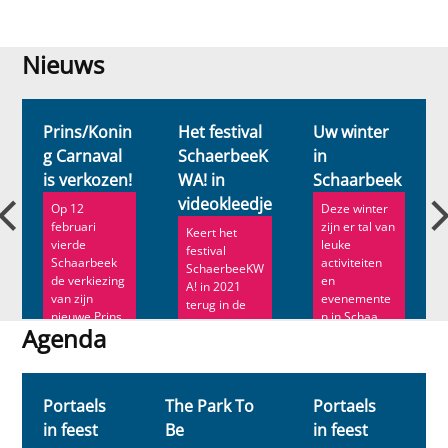
Nieuws
Nieuws
Prins/Konin
Het festival
Uw winter
g Carnaval
SchaerbeeK
in
is verkozen!
WA! in
Schaarbeek
videokleedje
Op 12
Deze winter
februari
zijn er tal van
Keert het
vierde
leuke
festival
Schaarbeek
activiteiten
SchaerbeeKW
de verkiezing
en
A! in 2021
van zijn
evenemente
terug in de
nieuwe Prins
n in Schaa...
vorm van een
Agenda
C...
crea...
Agenda
Portaels
The Park To
Portaels
T
in feest
Be
in feest
B