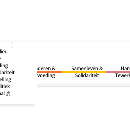
Verkozenen
Gemeenteraad
Quentin VANBAELEN
lieu
e
ding
uur &
Kinderen &
Samenleven &
Han
ariteit
eatie
Opvoeding
Solidariteit
Tewerk
lling
itiek
al