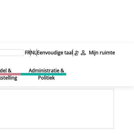
FR
NL
Eenvoudige taal
Mijn ruimte
del &
Administratie &
stelling
Politiek