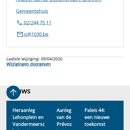
Gemeentehuis
02/244 75 11
si@1030.be
Laatste wijziging:
09/04/2026
Wijzigingen doorgeven
Nieuws
Nieuws
Heraanleg
Aanleg
Paleis 44:
Bu
Lehonplein en
van de
een nieuwe
g
Vandermeersc
Prévos
toekomst
hu