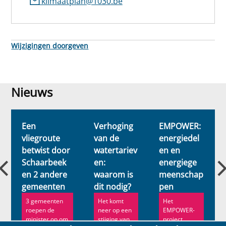
klimaatplan@1030.be
Wijzigingen doorgeven
Nieuws
Nieuws
Een
Verhoging
EMPOWER:
vliegroute
van de
energiedel
betwist door
watertariev
en en
Schaarbeek
en:
energiege
en 2 andere
waarom is
meenschap
gemeenten
dit nodig?
pen
3 gemeenten
Het komt
Het
roepen de
neer op een
EMPOWER-
minister op om
stijging van
project