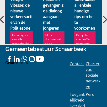
Vitesse: de
gevangenis:
al: enkele
nieuwe
de dialoog
handige
verkeersacti
aangaan
tips om het
e van de
met
te
Politiezone
jongeren
voorkomen
De veiligheid
Films,
Ben je het
van alle
documentair
slachtoffer
weggebruiker
es en
geworden
Gemeentebestuur Schaarbeek
s is een van
theater: het
van een
de prioriteiten
Stedelijk
diefstal?
van de...
Preventiepro
gramma zet
Gemeentehuis
Contact
Charter
...
Colignonplei
voor
n 100
sociale
1030
netwerk
Schaarbeek
en
Toegank
Pers
elijkheid
sverklari