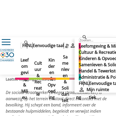
Samenleven & Solidariteit
FR
NL
Eenvoudige taal
Mijn ruimte
Leefomgeving & Mi
Preventie & Veiligheid
Cultuur & Recreati
Stedelijk Preventieprogramma
Sociaal straatwerk
Sociaal straatwerk
Sa
Kinderen & Opvoe
Sociaal straatwerk
Leef
Kin
Han
Ad
Cult
me
Samenleven & Solid
om
der
del
min
uur
nlev
Handel & Tewerkste
gevi
en
&
istr
&
en
Administratie & Pol
ng
&
Tew
atie
Laatste wijziging: 17/03/2026
Rec
&
FR
NL
Eenvoudige ta
&
Opv
erks
&
reat
Soli
Mijn ruimte
Mili
oed
telli
Poli
De sociaal straatwerker (vroeger straathoekwerker) is
ie
dari
eu
ing
ng
tiek
aanwezig op het terrein en staat direct in contact met de
teit
bevolking. Hij schept een band, informeert over de
bestaande hulpmiddelen, begeleidt en verwijst indien